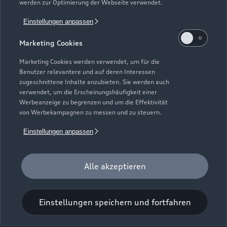
werden zur Optimierung der Webseite verwendet.
Am Lauser 1
Einstellungen anpassen
93102 Pfatter
Marketing Cookies
09481 244
Marketing Cookies werden verwendet, um für die
Benutzer relevantere und auf deren Interessen
info@autohaus-fruechtl.de
zugeschnittene Inhalte anzubieten. Sie werden auch
verwendet, um die Erscheinungshäufigkeit einer
Werbeanzeige zu begrenzen und um die Effektivität
Kontaktdaten herunterladen
von Werbekampagnen zu messen und zu steuern.
Einstellungen anpassen
Öffnungszeiten
Alle akzeptieren
Service
Geschlossen
,
öffnet am
Freitag 07:30
Einstellungen speichern und fortfahren