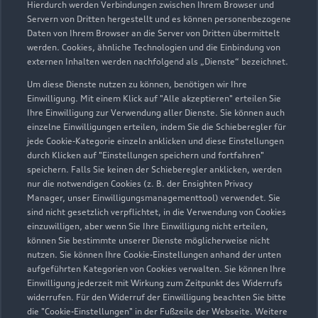
Hierdurch werden Verbindungen zwischen Ihrem Browser und
Servern von Dritten hergestellt und es können personenbezogene
Daten von Ihrem Browser an die Server von Dritten übermittelt
Wir beraten Sie gerne
werden. Cookies, ähnliche Technologien und die Einbindung von
externen Inhalten werden nachfolgend als „Dienste“ bezeichnet.
Hier finden Sie die passenden Ansprechpartnerinnen
Um diese Dienste nutzen zu können, benötigen wir Ihre
und Ansprechpartner.
Einwilligung. Mit einem Klick auf "Alle akzeptieren" erteilen Sie
Ihre Einwilligung zur Verwendung aller Dienste. Sie können auch
einzelne Einwilligungen erteilen, indem Sie die Schieberegler für
Zur Teamübersicht
jede Cookie-Kategorie einzeln anklicken und diese Einstellungen
durch Klicken auf "Einstellungen speichern und fortfahren"
speichern. Falls Sie keinen der Schieberegler anklicken, werden
nur die notwendigen Cookies (z. B. der Ensighten Privacy
Manager, unser Einwilligungsmanagementtool) verwendet. Sie
sind nicht gesetzlich verpflichtet, in die Verwendung von Cookies
einzuwilligen, aber wenn Sie Ihre Einwilligung nicht erteilen,
können Sie bestimmte unserer Dienste möglicherweise nicht
nutzen. Sie können Ihre Cookie-Einstellungen anhand der unten
Serviceberater kontaktieren
aufgeführten Kategorien von Cookies verwalten. Sie können Ihre
Einwilligung jederzeit mit Wirkung zum Zeitpunkt des Widerrufs
widerrufen. Für den Widerruf der Einwilligung beachten Sie bitte
die "Cookie-Einstellungen" in der Fußzeile der Webseite. Weitere